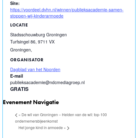
Site:
https://voordeel.dvhn.nl/winnen/publieksacademie-samen-
stoppen-wij-kinderarmoede
LOCATIE
Stadsschouwburg Groningen
Turfsingel 86, 9711 VX
Groningen
,
ORGANISATOR
Dagblad van het Noorden
E-mail
publieksacademie@ndcmediagroep.nl
GRATIS
Evenement Navigatie
«
De wil van Groningen – Helden van de wil: top-100
ondernemersbijeenkomst
Het jonge kind in armoede
»