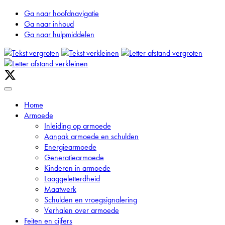
Ga naar hoofdnavigatie
Ga naar inhoud
Ga naar hulpmiddelen
Ga
naar
inhoud
Home
Armoede
Inleiding op armoede
Aanpak armoede en schulden
Energiearmoede
Generatiearmoede
Kinderen in armoede
Laaggeletterdheid
Maatwerk
Schulden en vroegsignalering
Verhalen over armoede
Feiten en cijfers